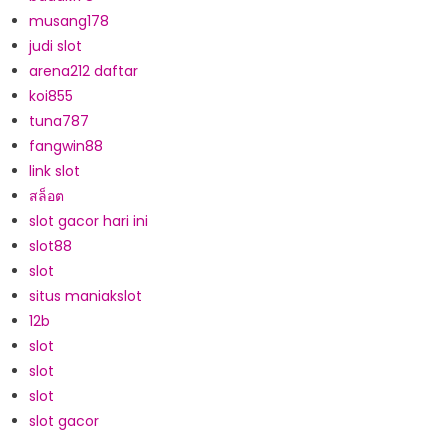
musang178
judi slot
arena212 daftar
koi855
tuna787
fangwin88
link slot
สล็อต
slot gacor hari ini
slot88
slot
situs maniakslot
12b
slot
slot
slot
slot gacor