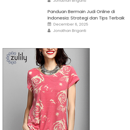
Jonathan Briganti
Panduan Bermain Judi Online di
Indonesia: Strategi dan Tips Terbaik
Posted
December 6, 2025
on
Author
Jonathan Briganti