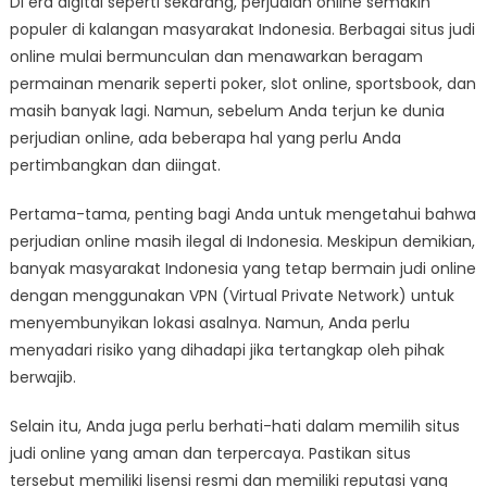
Di era digital seperti sekarang, perjudian online semakin
populer di kalangan masyarakat Indonesia. Berbagai situs judi
online mulai bermunculan dan menawarkan beragam
permainan menarik seperti poker, slot online, sportsbook, dan
masih banyak lagi. Namun, sebelum Anda terjun ke dunia
perjudian online, ada beberapa hal yang perlu Anda
pertimbangkan dan diingat.
Pertama-tama, penting bagi Anda untuk mengetahui bahwa
perjudian online masih ilegal di Indonesia. Meskipun demikian,
banyak masyarakat Indonesia yang tetap bermain judi online
dengan menggunakan VPN (Virtual Private Network) untuk
menyembunyikan lokasi asalnya. Namun, Anda perlu
menyadari risiko yang dihadapi jika tertangkap oleh pihak
berwajib.
Selain itu, Anda juga perlu berhati-hati dalam memilih situs
judi online yang aman dan terpercaya. Pastikan situs
tersebut memiliki lisensi resmi dan memiliki reputasi yang