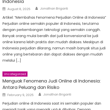
Indonesia
Author
Posted
Jonathan Briganti
August 8, 2025
on
Artikel: “Membahas Fenomena Perjudian Online di Indonesia”
Perjudian online semakin populer di Indonesia, terutama
dengan perkembangan teknologi yang semakin canggih.
Banyak orang mulai beralih dari judi konvensional ke judi
online karena lebih praktis dan mudah diakses. Meskipun di
Indonesia perjudian dilarang, namun masih banyak situs judi
online yang bertebaran dan dapat diakses dengan mudah
melalui […]
Uncategorized
Menguak Fenomena Judi Online di Indonesia:
Antara Peluang dan Risiko
Author
Posted
Jonathan Briganti
February 9, 2025
on
Perjudian online di Indonesia saat ini semakin populer dan
menjadi topik yang menarik untuk dibahas. Dengan