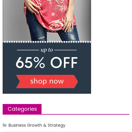
Categories
Business Growth & Strategy